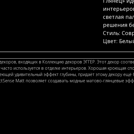
Глянец» ид
интерьеров
светлая па
решения бе
Стиль: Со
Цвет: Белы
екоров, входящих в Коллекцию декоров ЭГГЕР. Этот декор соотве
часто используется в отделке интерьеров. Хорошая кроющая спо
меющей удивительный эффект глубины, придаёт этому декору ещё
ectSense Matt позволяет создавать модные матово-глянцевые эфф