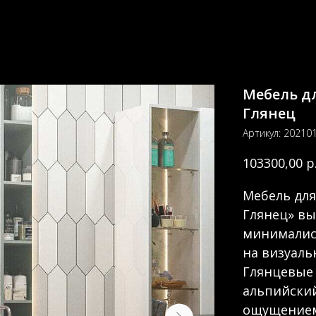
Мебель д
Глянец
Артикул:
20210
р
103300,00
Мебель дл
Глянец» в
минималис
на визуаль
Глянцевые 
альпийски
ощущением