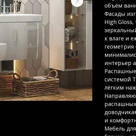
объём ван
Фасады изг
High Gloss
зеркальный
к влаге и 
геометрия
минималис
интерьер 
Распашные
системой T
лёгким наж
Направляю
распашных
доводчика
и комфортн
Мебель дл