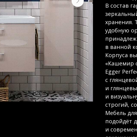
В состав г
зеркальны
хранения. 
удобную о
принадлеж
в ванной к
Корпуса вы
«Кашемир 
Egger Perfe
с глянцево
и глянцевы
и визуальн
строгий, с
Мебель дл
подойдёт д
и современ