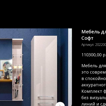
Мебель д
Софт
Артикул:
20220
р
110300,00
Мебель дл
это совре
в спокойно
аккуратног
Комплект 
без визуал
линий и сд