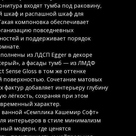
арнитура входят тумба под раковину,
й шкаф и распашной шкаф для
Такая компоновка обеспечивает
рганизацию повседневных
ностей и поддерживает порядок
омнате.
полнены из ЛДСП Egger в декоре
серый», а фасады тумб — из ЛМДФ
ct Sense Gloss в том же оттенке
й поверхностью. Сочетание матовых
х фактур добавляет интерьеру глубину
ую лёгкость, сохраняя при этом
овременный характер.
я ванной «Семплика Кашемир Софт»
ля интерьеров в стиле минимализм
ный модерн, где ценятся