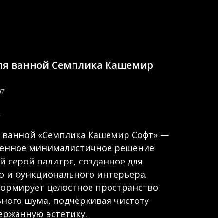
ля ванной Семплика Кашемир
07
.
я ванной «Семплика Кашемир Софт» —
менное минималистичное решение
й серой палитре, созданное для
о и функционального интерьера.
формирует целостное пространство
ьного шума, подчёркивая чистоту
ержанную эстетику.